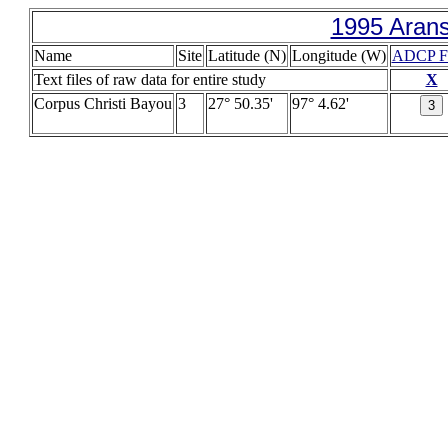
1995 Arans
Name
Site
Latitude (N)
Longitude (W)
ADCP F
Text files of raw data for entire study
X
Corpus Christi Bayou
3
27° 50.35'
97° 4.62'