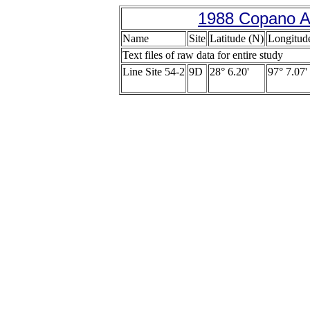
1988 Copano A
Name
Site
Latitude (N)
Longitud
Text files of raw data for entire study
Line Site 54-2
9D
28° 6.20'
97° 7.07'