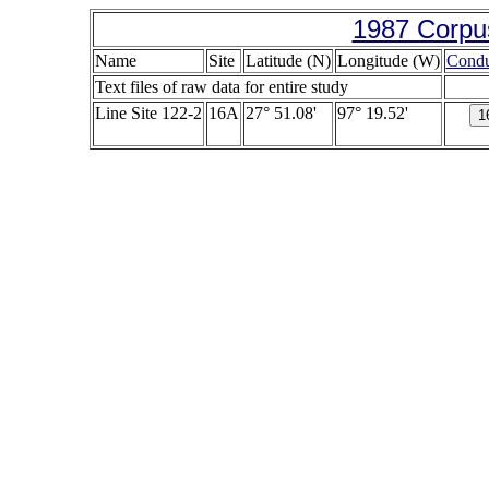
1987 Corpus
Name
Site
Latitude (N)
Longitude (W)
Condu
Text files of raw data for entire study
Line Site 122-2
16A
27° 51.08'
97° 19.52'